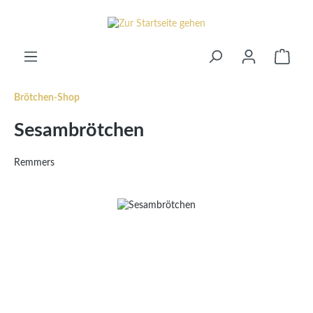
alt springen
Waren
Brötchen-Shop
Sesambrötchen
Remmers
Bildergalerie überspringen