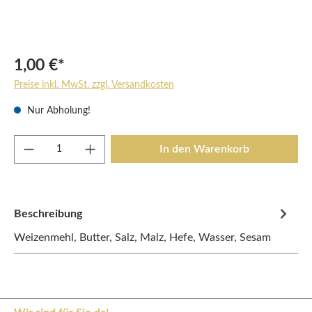
1,00 €*
Preise inkl. MwSt. zzgl. Versandkosten
Nur Abholung!
Produkt Anzahl: Gib den gewünschten Wert e
In den Warenkorb
Beschreibung
Weizenmehl, Butter, Salz, Malz, Hefe, Wasser, Sesam